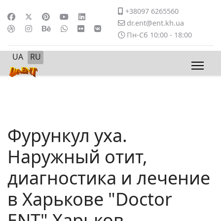
+38097 6265560
dr.ent@ent.kh.ua
Пн-Сб 10:00 - 18:00
Выберите язык
UA
RU
Фурункул уха.
Наружный отит,
диагностика и лечение
в Харькове "Doctor
ENT" Харьков