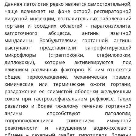
Данная патология редко является самостоятельной,
чаще возникает на фоне острой респираторной
вирусной инфекции, воспалительных заболеваний
гортани и соседних областей - паратонзиллита,
заглоточного абсцесса, ангины язычной
миндалины. Возбудителями гортанной ангины
выступают представители сапрофитирующей
микрофлоры (стрептококки, стафилококки,
диплококки), которые активизируются под
влиянием различных факторов. К ним относятся
общее переохлаждение, механическая травма,
химические или термические ожоги гортани,
раздражение ее слизистой оболочки желудочным
соком при гастроэзофагеальном рефлюксе. Также
развитию и более тяжелому течению гортанной
ангины способствуют патологии,
сопровождающиеся снижением иммунной
реактивности и нарушением водно-солевого
обмена – сахарный диабет, гипотиреоз, болезни