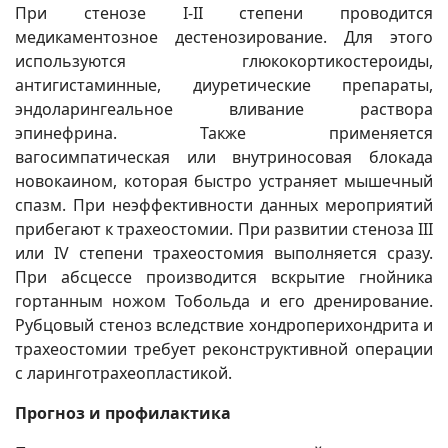
При стенозе I-II степени проводится
медикаментозное дестенозирование. Для этого
используются глюкокортикостероиды,
антигистаминные, диуретические препараты,
эндоларингеальное вливание раствора
эпинефрина. Также применяется
вагосимпатическая или внутриносовая блокада
новокаином, которая быстро устраняет мышечный
спазм. При неэффективности данных мероприятий
прибегают к трахеостомии. При развитии стеноза III
или IV степени трахеостомия выполняется сразу.
При абсцессе производится вскрытие гнойника
гортанным ножом Тобольда и его дренирование.
Рубцовый стеноз вследствие хондроперихондрита и
трахеостомии требует реконструктивной операции
с ларинготрахеопластикой.
Прогноз и профилактика