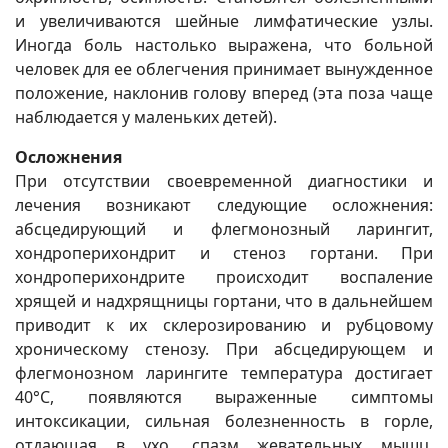
и увеличиваются шейные лимфатические узлы.
Иногда боль настолько выражена, что больной
человек для ее облегчения принимает вынужденное
положение, наклонив голову вперед (эта поза чаще
наблюдается у маленьких детей).
Осложнения
При отсутствии своевременной диагностики и
лечения возникают следующие осложнения:
абсцедирующий и флегмонозный ларингит,
хондроперихондрит и стеноз гортани. При
хондроперихондрите происходит воспаление
хрящей и надхрящницы гортани, что в дальнейшем
приводит к их склерозированию и рубцовому
хроническому стенозу. При абсцедирующем и
флегмонозном ларингите температура достигает
40°С, появляются выраженные симптомы
интоксикации, сильная болезненность в горле,
отдающая в ухо, спазм жевательных мышц,