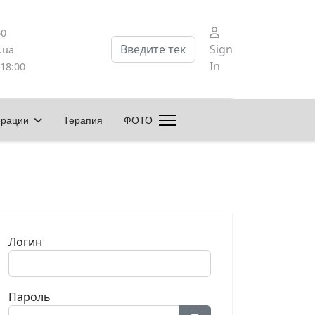
60
Поиск
Sign
.ua
In
 18:00
ерации
Терапия
ФОТО
Логин
Пароль