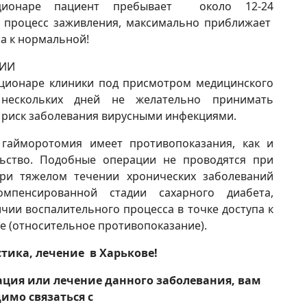
ационаре пациент пребывает около 12-24
т процесс заживления, максимально приближает
а к нормальной!
МИИ
ационаре клиники под присмотром медицинского
нескольких дней не желательно принимать
 риск заболевания вирусными инфекциями.
 гайморотомия имеет противопоказания, как и
льство. Подобные операции не проводятся при
при тяжелом течении хронических заболеваний
омпенсированной стадии сахарного диабета,
чии воспалительного процесса в точке доступа к
хе (относительное противопоказание).
тика, лечение в Харькове!
ация или лечение данного заболевания, вам
димо связаться
с