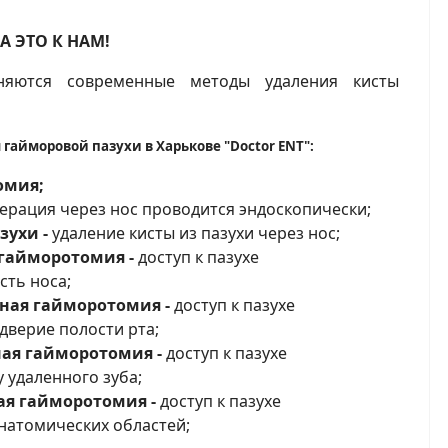
А ЭТО К НАМ!
яются современные методы удаления кисты
айморовой пазухи в Харькове "Doctor ENT":
омия;
ерация через нос проводится эндоскопически;
зухи -
удаление кисты из пазухи через нос;
 гайморотомия -
доступ к пазухе
сть носа;
рная гайморотомия -
доступ к пазухе
дверие полости рта;
ная гайморотомия -
доступ к пазухе
 удаленного зуба;
ая гайморотомия -
доступ к пазухе
натомических областей;