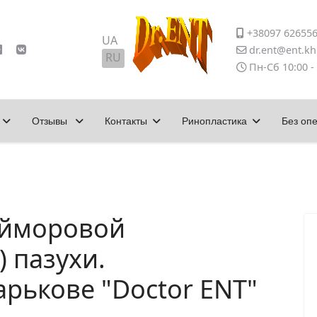
+38097 62655
Выберите язык
UA
dr.ent@ent.kh
RU
Пн-Сб 10:00 -
Отзывы
Контакты
Ринопластика
Без оп
айморовой
 пазухи.
рькове "Doctor ENT"