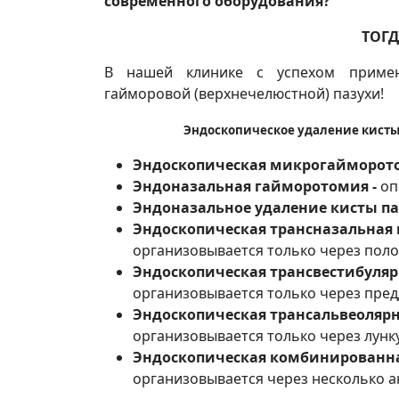
современного оборудования?
ТОГД
В нашей клинике с успехом примен
гайморовой (верхнечелюстной) пазухи!
Эндоскопическое удаление кисты г
Эндоскопическая микрогайморот
Эндоназальная гайморотомия -
оп
Эндоназальное удаление кисты па
Эндоскопическая трансназальная
организовывается только через поло
Эндоскопическая трансвестибуля
организовывается только через пред
Эндоскопическая трансальвеоляр
организовывается только через лунку
Эндоскопическая комбинированн
организовывается через несколько а