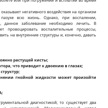
молете или при погружении и всплытии во время
 оказывает негативного воздействия на организм
пазухе всю жизнь. Однако, при воспалении,
, данное заболевание необходимо лечить. В
ет провоцировать воспалительные процессы,
авить на внутренние структуры и, конечно, давать
тоянно растущей кисты;
ора, что приводит к двоению в глазах;
структур;
анении гнойной жидкости может произойти
А:
рументальной диагностикой, то существует два