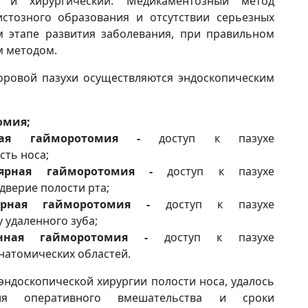
й и хирургический. Медикаментозный метод
стозного образования и отсутствии серьезных
м этапе развития заболевания, при правильном
м методом.
оровой пазухи осуществляются эндоскопическим
омия;
льная гайморотомия -
доступ к пазухе
сть носа;
улярная гайморотомия -
доступ к пазухе
дверие полости рта;
олярная гайморотомия -
доступ к пазухе
 удаленного зуба;
ванная гайморотомия -
доступ к пазухе
натомических областей.
эндоскопической хирургии полости носа, удалось
вия оперативного вмешательства и сроки