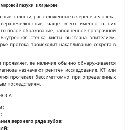
моровой пазухи в Харькове!
сные полости, расположенные в черепе человека,
верхнечелюстные, чаще всего именно в них
 это полое образование, наполненное прозрачной
 Внутренняя стенка кисты выстлана эпителием,
орке протока происходит накапливание секрета в
не проявляет, ее наличие обычно обнаруживается
иагноза назначают рентген исследование, КТ или
логия протекает бессимптомно, при определенных
ным последствиям.
НОСА:
и;
;
ния верхнего ряда зубов;
ний;