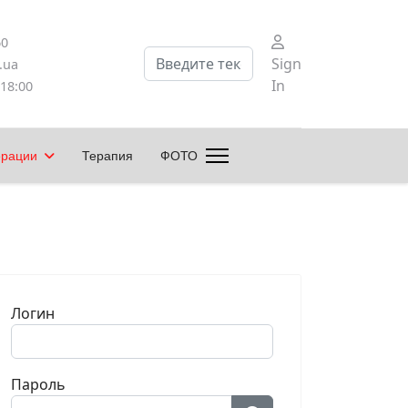
60
Поиск
Sign
.ua
In
 18:00
ерации
Терапия
ФОТО
Логин
Пароль