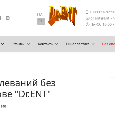
+38097 62655
Выберите язык
UA
dr.ent@ent.kh
RU
Пн-Сб 10:00 -
Отзывы
Контакты
Ринопластика
Без оп
леваний без
ве "Dr.ENT"
 140