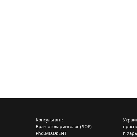
Консультант:
Украи
Врач отоларинголог (ЛОР)
проспе
Phd.MD.Dr.ENT
г. Хар