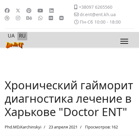
+38097 6265560
dr.ent@ent.kh.ua
Пн-Сб 10:00 - 18:00
Выберите язык
UA
RU
Хронический гайморит
диагностика лечение в
Харькове "Doctor ENT"
Phd.MD.Karchinskyi
23 апреля 2021
Просмотров: 162